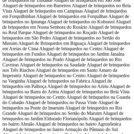
de brinquedos na Trindade Aluguel de brinquedos em São José
Aluguel de brinquedos em Barreiros Aluguel de brinquedos no Bela
Vista Aluguel de brinquedos em Campinas Aluguel de brinquedos
em Forquilhinhas Aluguel de brinquedos em Forquilhas Aluguel de
brinquedos no Ipiranga Aluguel de brinquedos no Kobrasol Aluguel
de brinquedos em Nossa Senhora do Rosário Aluguel de brinquedos
no Real Parque Aluguel de brinquedos no Roçado Aluguel de
brinquedos em São Pedro Aluguel de brinquedos no Sertão do
Maruim Aluguel de Brinquedos em Biguaçu Aluguel de brinquedos
em Areias de Cima Aluguel de brinquedos no Centro Aluguel de
brinquedos em Fundos Aluguel de brinquedos no Jardim Janaína
Aluguel de brinquedos no Prado Aluguel de brinquedos no Rio
Caveiras Aluguel de brinquedos na Saudade Aluguel de brinquedos
nos Três Riachos Aluguel de brinquedos em Santo Amaro da
Imperatriz Aluguel de brinquedos no Centro Aluguel de brinquedos
na Varginha Aluguel de brinquedos na Fabrica Aluguel de
brinquedos em Palhoça Aluguel de brinquedos no Aririu Aluguel de
brinquedos na Barra do Aririu Aluguel de brinquedos no Bela Vista
Aluguel de brinquedos no Centro Aluguel de brinquedos na Guarda
do Cubatão Aluguel de brinquedos no Passa Vinte Aluguel de
brinquedos na Ponte do Imaruim Aluguel de brinquedos no Rio
Grande Aluguel de brinquedos no Sertão do Maruim Aluguel de
brinquedos no Jardim Eldorado Florianópolis Aluguel de brinquedos
no bairro Abraão Aluguel de brinquedos no bairro Agronômica
Aluguel de brinquedos no bairro Armação do Pântano do Sul