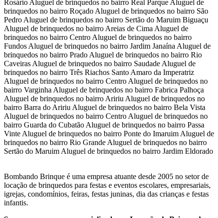
Rosário Aluguel de brinquedos no bairro Real Parque Aluguel de
brinquedos no bairro Roçado Aluguel de brinquedos no bairro São
Pedro Aluguel de brinquedos no bairro Sertão do Maruim Biguaçu
Aluguel de brinquedos no bairro Areias de Cima Aluguel de
brinquedos no bairro Centro Aluguel de brinquedos no bairro
Fundos Aluguel de brinquedos no bairro Jardim Janaína Aluguel de
brinquedos no bairro Prado Aluguel de brinquedos no bairro Rio
Caveiras Aluguel de brinquedos no bairro Saudade Aluguel de
brinquedos no bairro Três Riachos Santo Amaro da Imperatriz
Aluguel de brinquedos no bairro Centro Aluguel de brinquedos no
bairro Varginha Aluguel de brinquedos no bairro Fabrica Palhoça
Aluguel de brinquedos no bairro Aririu Aluguel de brinquedos no
bairro Barra do Aririu Aluguel de brinquedos no bairro Bela Vista
Aluguel de brinquedos no bairro Centro Aluguel de brinquedos no
bairro Guarda do Cubatão Aluguel de brinquedos no bairro Passa
Vinte Aluguel de brinquedos no bairro Ponte do Imaruim Aluguel de
brinquedos no bairro Rio Grande Aluguel de brinquedos no bairro
Sertão do Maruim Aluguel de brinquedos no bairro Jardim Eldorado
Bombando Brinque é uma empresa atuante desde 2005 no setor de
locação de brinquedos para festas e eventos escolares, empresariais,
igrejas, condomínios, feiras, festas juninas, dia das crianças e festas
infantis.