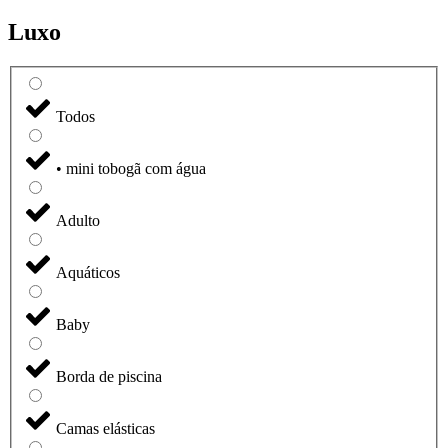
Luxo
Todos
• mini tobogã com água
Adulto
Aquáticos
Baby
Borda de piscina
Camas elásticas