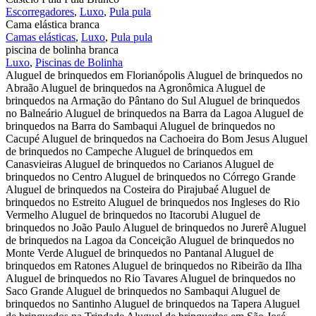
Escorregadores
,
Luxo
,
Pula pula
Cama elástica branca
Camas elásticas
,
Luxo
,
Pula pula
piscina de bolinha branca
Luxo
,
Piscinas de Bolinha
Aluguel de brinquedos em Florianópolis Aluguel de brinquedos no
Abraão Aluguel de brinquedos na Agronômica Aluguel de
brinquedos na Armação do Pântano do Sul Aluguel de brinquedos
no Balneário Aluguel de brinquedos na Barra da Lagoa Aluguel de
brinquedos na Barra do Sambaqui Aluguel de brinquedos no
Cacupé Aluguel de brinquedos na Cachoeira do Bom Jesus Aluguel
de brinquedos no Campeche Aluguel de brinquedos em
Canasvieiras Aluguel de brinquedos no Carianos Aluguel de
brinquedos no Centro Aluguel de brinquedos no Córrego Grande
Aluguel de brinquedos na Costeira do Pirajubaé Aluguel de
brinquedos no Estreito Aluguel de brinquedos nos Ingleses do Rio
Vermelho Aluguel de brinquedos no Itacorubi Aluguel de
brinquedos no João Paulo Aluguel de brinquedos no Jurerê Aluguel
de brinquedos na Lagoa da Conceição Aluguel de brinquedos no
Monte Verde Aluguel de brinquedos no Pantanal Aluguel de
brinquedos em Ratones Aluguel de brinquedos no Ribeirão da Ilha
Aluguel de brinquedos no Rio Tavares Aluguel de brinquedos no
Saco Grande Aluguel de brinquedos no Sambaqui Aluguel de
brinquedos no Santinho Aluguel de brinquedos na Tapera Aluguel